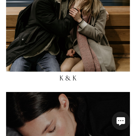
К & К