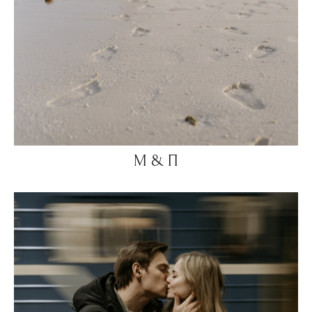
М & П